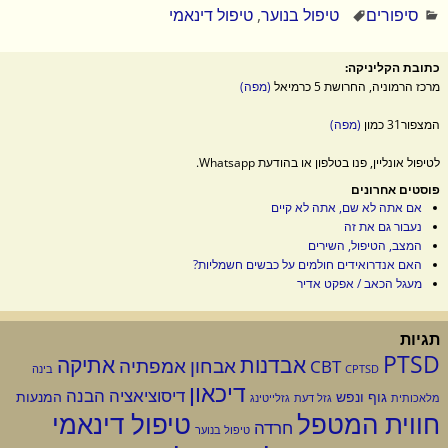
סיפורים
טיפול בנוער
,
טיפול דינאמי
כתובת הקליניקה:
מרכז הרמוניה, החרושת 5 כרמיאל
(מפה)
המצפור31 כמון
(מפה)
לטיפול אונליין, פנו בטלפון או בהודעת Whatsapp.
פוסטים אחרונים
אם אתה לא שם, אתה לא קיים
נעבור גם את זה
המצב, הטיפול, השירים
האם אנדרואידים חולמים על כבשים חשמליות?
מעגל הכאב / אפקט אדיר
תגיות
PTSD
אבדנות
אתיקה
אבחון
אמפתיה
CBT
CPTSD
בינה
דיכאון
דיסוציאציה
הבנה
גוף ונפש
המנעות
מלאכותית
גזל דעת
גזלייטינג
טיפול דינאמי
חווית המטפל
חרדה
טיפול בנוער