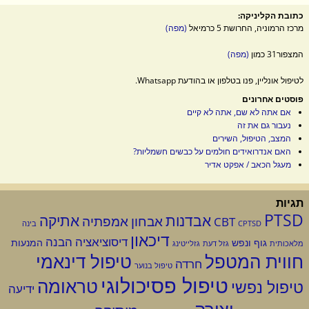
כתובת הקליניקה:
מרכז הרמוניה, החרושת 5 כרמיאל
(מפה)
המצפור31 כמון
(מפה)
לטיפול אונליין, פנו בטלפון או בהודעת Whatsapp.
פוסטים אחרונים
אם אתה לא שם, אתה לא קיים
נעבור גם את זה
המצב, הטיפול, השירים
האם אנדרואידים חולמים על כבשים חשמליות?
מעגל הכאב / אפקט אדיר
תגיות
PTSD
אבדנות
אתיקה
אבחון
אמפתיה
CBT
CPTSD
בינה
דיכאון
דיסוציאציה
הבנה
גוף ונפש
המנעות
מלאכותית
גזל דעת
גזלייטינג
טיפול דינאמי
חווית המטפל
חרדה
טיפול בנוער
טיפול פסיכולוגי
טראומה
טיפול נפשי
ידיעה